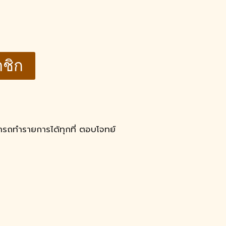
ชิก
ารถทำรายการได้ทุกที่ ตอบโจทย์