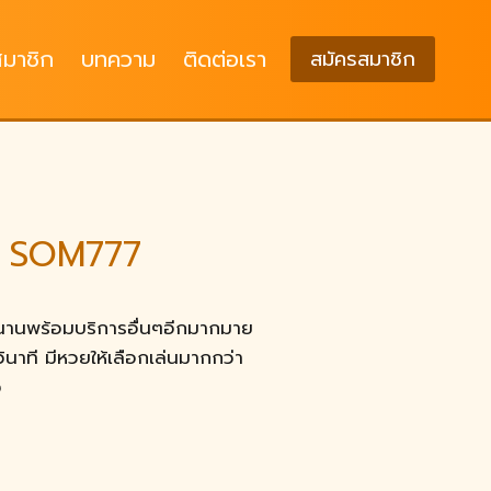
สมาชิก
บทความ
ติดต่อเรา
สมัครสมาชิก
ง - SOM777
นานพร้อมบริการอื่นๆอีกมากมาย
นาที มีหวยให้เลือกเล่นมากกว่า
ง