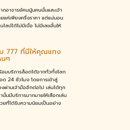
จากอาจารย์คนนู้นคนนั้นและเจ้า
่ายแค่เพียงครึ่งราคา แต่แน่นอน
ด้ไม่มีเบื่อ ไม่มีเลขอั้นให้
ม 777 ที่มีให้คุณแทง
ไหนๆ
้อมบริการล็อตโต้จากทั่วทั้งโลก
ด 24 ชั่วโมง โดยการเข้าสู่
ผ่านเจ้ามืออีกต่อไป เล่นได้ทุก
นั้นมีบริการมากมายให้เลือกเล่น
ยที่ได้รับความนิยมเป็นอย่าง