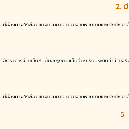
2. ม
มีช่องทางให้เลือกแทงมากมาย นอกจากหวยไทยและยังมีหวยอื่น
อัตราการจ่ายเว็บส้มนั้นจะสูงกว่าเว็บอื่นๆ รับประกันว่าจ่ายจ
มีช่องทางให้เลือกแทงมากมาย นอกจากหวยไทยและยังมีหวยอื่น
5.