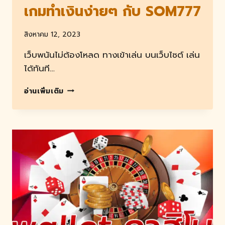
เกมทำเงินง่ายๆ กับ SOM777
สิงหาคม 12, 2023
เว็บพนันไม่ต้องโหลด ทางเข้าเล่น บนเว็บไซต์ เล่น
ได้ทันที…
เว็บ
อ่านเพิ่มเติม
พนัน
ไม่
ต้อง
โหลด
เดิม
พัน
เกม
ทำ
เงิน
ง่ายๆ
กับ
SOM777