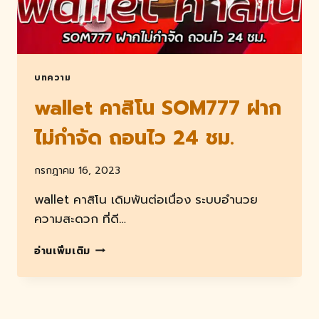
บทความ
wallet คาสิโน SOM777 ฝาก
ไม่กำจัด ถอนไว 24 ชม.
กรกฎาคม 16, 2023
wallet คาสิโน เดิมพันต่อเนื่อง ระบบอำนวย
ความสะดวก ที่ดี…
WALLET
อ่านเพิ่มเติม
คา
สิโน
SOM777
ฝาก