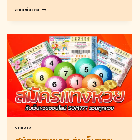
ซื้อ
อ่านเพิ่มเติม
หวย
ราย
วัน
ผ่าน
เว็บ
จำหน่าย
หวย
ออนไลน์
SOM777
บทความ