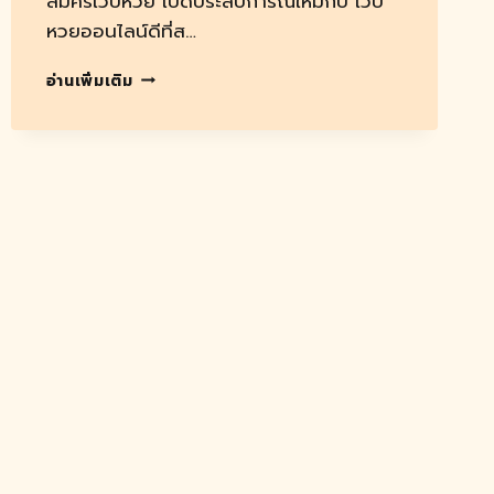
สมัครเว็บหวย เปิดประสบการณ์ใหม่กับ เว็บ
หวยออนไลน์ดีที่ส…
สมัคร
อ่านเพิ่มเติม
เว็บ
หวย
SOM777
เดิม
พัน
หวย
ใหม่
ล่าสุด
ครบ
ทุก
แนว