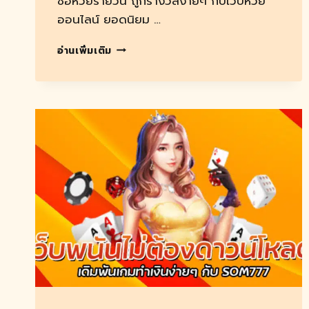
ซื้อหวยรายวัน ถูกรางวัลง่ายๆ กับเว็บหวย
ออนไลน์ ยอดนิยม …
ซื้อ
อ่านเพิ่มเติม
หวย
ราย
วัน
ผ่าน
เว็บ
จำหน่าย
หวย
ออนไลน์
SOM777