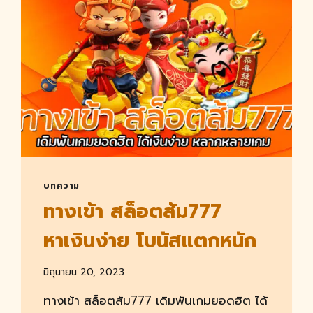
หวย
ใหม่
ล่าสุด
ครบ
ทุก
แนว
บทความ
ทางเข้า สล็อตส้ม777
หาเงินง่าย โบนัสแตกหนัก
มิถุนายน 20, 2023
ทางเข้า สล็อตส้ม777 เดิมพันเกมยอดฮิต ได้