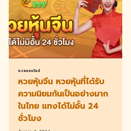
หวยออนไลน์
หวยหุ้นจีน หวยหุ้นที่ได้รับ
ความนิยมกันเป็นอย่างมาก
ในไทย แทงได้ไม่อั้น 24
ชั่วโมง