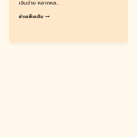
เงินง่าย หลากหล…
ทาง
อ่านเพิ่มเติม
เข้า
สล็อต
ส้ม777
หาเงิน
ง่าย
โบนัส
แตก
หนัก