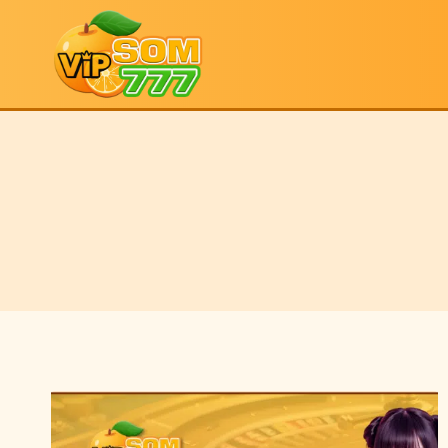
Skip
to
content