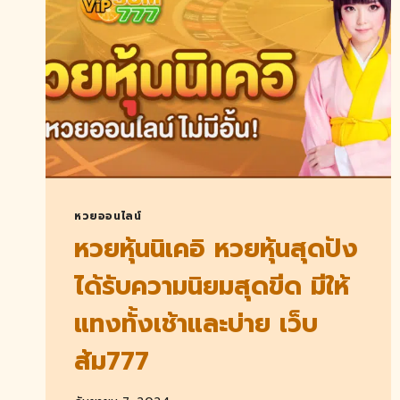
หวยออนไลน์
หวยหุ้นนิเคอิ หวยหุ้นสุดปัง
ได้รับความนิยมสุดขีด มีให้
แทงทั้งเช้าและบ่าย เว็บ
ส้ม777