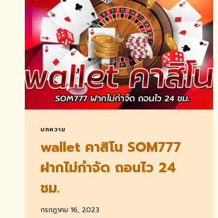
ออนไลน์
SOM777
รวม
ทุก
หวย
บทความ
wallet คาสิโน SOM777
ฝากไม่กำจัด ถอนไว 24
ชม.
กรกฎาคม 16, 2023